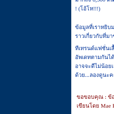
! (โอ้โห!!!)
ข้อมูลที่เราหยิบม
ราวเกี่ยวกับที่
ทีเทรนด์แฟชั่นเสื
อัพเดทตามกันได้
อาจจะดีไม่น้อยเ
ด้วย...ลองดูนะค
ขอขอบคุณ : ข้อ
เขียนโดย Mae F