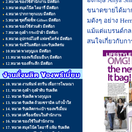
2.หมวด ของใช้สำนักงาน มีสต๊อก
3.หมวด สมุดโน๊ต ไดอารี่ มีสต๊อก
ขนาดขายได้มากกว
4.หมวด ปากกาทุกแบบ มีสต๊อก
มดังๆ อย่าง Herm
5.หมวด ชุดกิ๊ฟเซ็ท Giftset มีสต๊อก
6.หมวด ของใช้ส่วนตัว มีสต๊อก
แม้แต่แบรนด์กล
7.หมวด ถุงผ้า กระเป๋าผ้า มีสต๊อก
8.หมวด อุปกรณ์ไอที แฟลชไดร์ฟ มีสต๊อก
สนใจเกี่ยวกับก
9.หมวด ร่มมีในสต๊อก และรับผลิตร่ม
10.หมวด พวงกุญแจ มีสต๊อก
11.หมวด ของพรีเมี่ยมอื่นๆ มีสต๊อก
12.หมวด ของที่ระลึก มีสต๊อก
10. หมวด งานพิมพ์ สกรีน เพื่อการโฆษณา
11. หมวด ถุงผ้า ถุงผ้าดิบ รับผลิต
12. หมวด รับผลิต พวงกุญแจ
13. หมวด รับผลิต ถ้วยเซรามิค แก้วน้ำใส
14. หมวด รับผลิตกระเป๋า ของพรีเมี่ยม
15. หมวด เครื่องเขียนในสำนักงาน
16. หมวด ของใช้ในสำนักงาน
17. หมวด สมุดโน้ต ไดอารี่ แฟ้ม รับผลิต