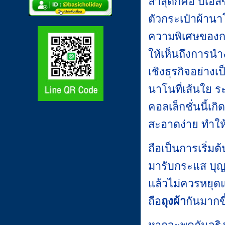
ล่าสุดก็คือ บีเอส
ตัวกระเป๋าผ้านา
ความพิเศษของกระ
ให้เห็นถึงการน
เชิงธุรกิจอย่าง
นาโนที่เส้นใย ร
คอลเล็กชั่นนี้เก
สะอาดง่าย ทำให
ถือเป็นการเริ่มต้
มารับกระแส บุญเ
แล้วไม่ควรหยุด
ถือ
ถุงผ้า
กันมากขึ