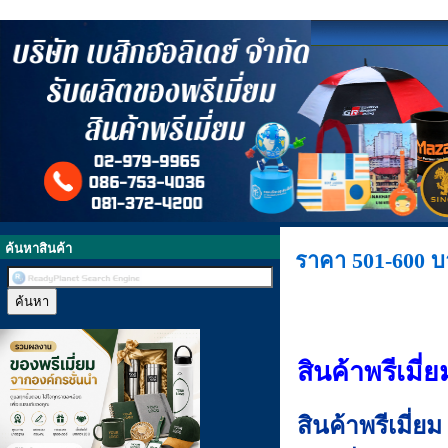
ค้นหาสินค้า
ราคา 501-600 
สินค้าพรีเมี
สินค้าพรีเมี่ย