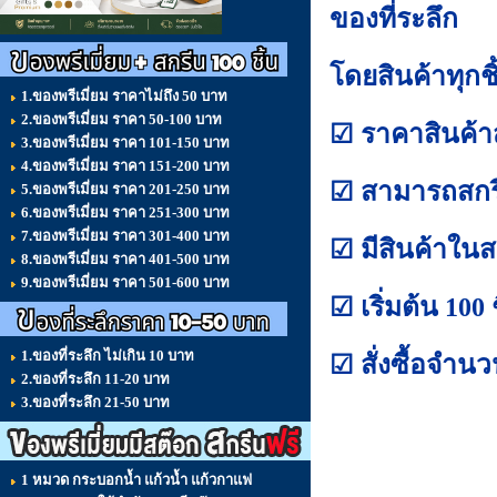
ของที่ระลึก
โดยสินค้าทุกช
1.ของพรีเมี่ยม ราคาไม่ถึง 50 บาท
2.ของพรีเมี่ยม ราคา 50-100 บาท
☑ ราคาสินค้าส
3.ของพรีเมี่ยม ราคา 101-150 บาท
4.ของพรีเมี่ยม ราคา 151-200 บาท
☑ สามารถสกรี
5.ของพรีเมี่ยม ราคา 201-250 บาท
6.ของพรีเมี่ยม ราคา 251-300 บาท
7.ของพรีเมี่ยม ราคา 301-400 บาท
☑ มีสินค้าในส
8.ของพรีเมี่ยม ราคา 401-500 บาท
9.ของพรีเมี่ยม ราคา 501-600 บาท
☑ เริ่มต้น 100 
1.ของที่ระลึก ไม่เกิน 10 บาท
☑ สั่งซื้อจำน
2.ของที่ระลึก 11-20 บาท
3.ของที่ระลึก 21-50 บาท
1 หมวด กระบอกน้ำ แก้วน้ำ แก้วกาแฟ