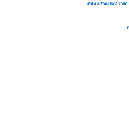
บริษัท เบสิกฮอลิเดย์ จำก
E