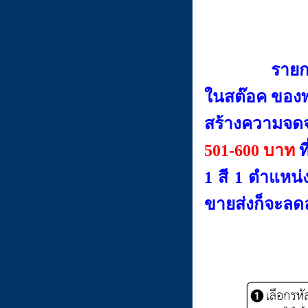
รายกา
ในสต๊อค ของพร
สร้างความจดจ
501-600 บาท
ท
1 สี 1 ตำแหน่ง
ขายส่งก็จะล