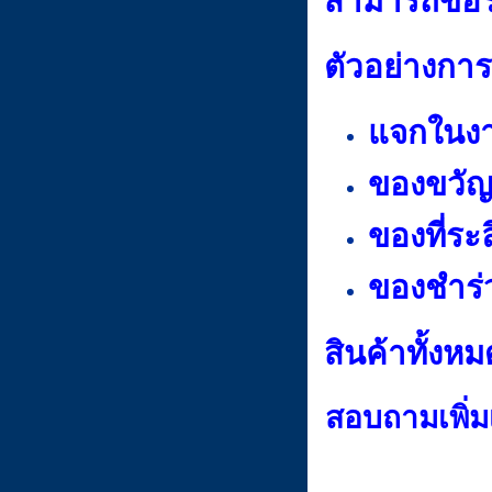
สามารถขอรา
ตัวอย่างการ
แจกในงาน
ของขวัญ
ของที่ระ
ของชำร่
สินค้าทั้ง
สอบถามเพิ่ม