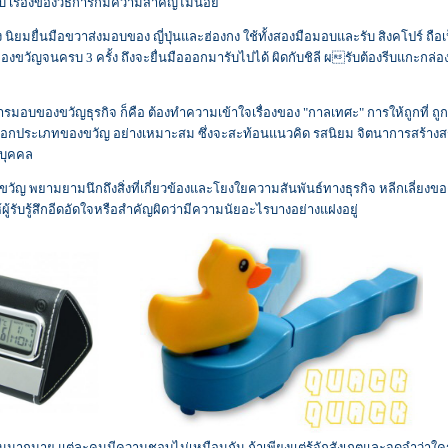
รับ เรื่องของวิธีการก็มีความสำคัญไม่น้อย
ิยมยื่นมือขวาส่งมอบของ ญี่ปุ่นและฮ่องกง ใช้ทั้งสองมือมอบและรับ สิงคโปร์ ถือเ
งขวัญจนครบ 3 ครั้ง ถึงจะยื่นมือออกมารับไปได้ ผิดกับชิลี ผรับต้องรีบแกะกล่อ
ารมอบของขวัญธุรกิจ ก็คือ ต้องทำความเข้าใจเรื่องของ "กาลเทศะ" การให้ถูกที่ ถู
ารเลือกประเภทของขวัญ อย่างเหมาะสม ซึ่งจะสะท้อนแนวคิด รสนิยม จิตนาการสร้าง
ะบุคคล
ญ พยามยามนึกถึงสิ่งที่เกี่ยวข้องและโยงใยความสันพันธ์ทางธุรกิจ หลีกเลี่ยงข
้ผู้รับรู้สึกอีดอัดใจหรือสำคัญผิดว่ามีความนัยอะไรบางอย่างแฝงอยู่
ู้คนมากมาย แต่ละคนมีความชอบไม่เหมือนกัน ถ้าเพียงแต่รู้จักสังเกตและจดจำว่าใ