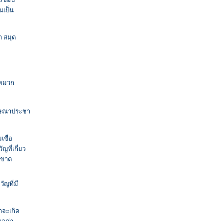
นเป็น
า สมุด
้หมวก
โฆษณาประชา
เชื่อ
ที่เกี่ยว
็ดขาด
ญที่มี
าจะเกิด