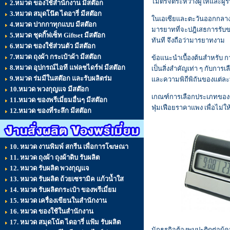
ไมตรีจิตระหว่างผู้ให้และผู้
2.หมวด ของใช้สำนักงาน มีสต๊อก
3.หมวด สมุดโน๊ต ไดอารี่ มีสต๊อก
ในเอเซียและตะวันออกกลาง น
4.หมวด ปากกาทุกแบบ มีสต๊อก
มารยาทที่จะปฎิเสธการรับขอ
5.หมวด ชุดกิ๊ฟเซ็ท Giftset มีสต๊อก
ทันที จึงถือว่ามารยาทงาม
6.หมวด ของใช้ส่วนตัว มีสต๊อก
7.หมวด ถุงผ้า กระเป๋าผ้า มีสต๊อก
ข้อแนะนำเบื้องต้นสำหรับ ก
8.หมวด อุปกรณ์ไอที แฟลชไดร์ฟ มีสต๊อก
เป็นสิ่งสำคัญเท่า ๆ กับก
9.หมวด ร่มมีในสต๊อก และรับผลิตร่ม
และความพิถีพิถันของแต่ล
10.หมวด พวงกุญแจ มีสต๊อก
เกณฑ์การเลือกประเภทของขวั
11.หมวด ของพรีเมี่ยมอื่นๆ มีสต๊อก
ฟุ่มเฟือยราคาแพง เพื่อไม่ให
12.หมวด ของที่ระลึก มีสต๊อก
10. หมวด งานพิมพ์ สกรีน เพื่อการโฆษณา
11. หมวด ถุงผ้า ถุงผ้าดิบ รับผลิต
12. หมวด รับผลิต พวงกุญแจ
13. หมวด รับผลิต ถ้วยเซรามิค แก้วน้ำใส
14. หมวด รับผลิตกระเป๋า ของพรีเมี่ยม
15. หมวด เครื่องเขียนในสำนักงาน
16. หมวด ของใช้ในสำนักงาน
17. หมวด สมุดโน้ต ไดอารี่ แฟ้ม รับผลิต
นักธุรกิจต้องพบปะติดต่อผ