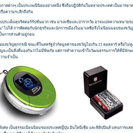
าสต่างๆ เป็นประเพณีนิยมอย่างหนึ่ง ซึ่งถือปฎิบัติกันในหลายประเทศ เป็นมารยา
หรือความระลึกถึงกัน
ับประเด็นทุจริตคอร์รัปชั่นมาก เช่น มาเลเซียและปารากวัย อาจเแปลความหมายข
บน" ไปได้ การติดต่อกับนักธุรกิจและนักการเมืองในเมาเลซียจึงไม่นิยมมอบของขวัญ 
นการส่วนตัวอยู่ก่อน
องขวัญทุกกรณี ขณะที่ในสหรัฐจำกัดมูลค่าของขวัญไม่เกิน 25 ดอลลาร์ หรือไม่สู
ัญจะเป็นสิ่งที่มองกันว่าไม่มีพิษภัย แต่การทำความเข้าใจวัฒนธรรมการให้ที่มีลัก
ความจำเป็น
ษ เป็นธรรมเนียนนิยมของประเทศญี่ปุ่น อินโดนีเซีย และฟิลิปปินส์ แทนการแสด