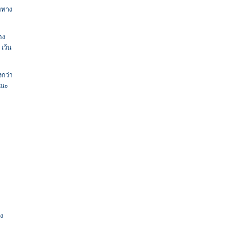
ททาง
อง
เว้น
งกว่า
ษณะ
ง