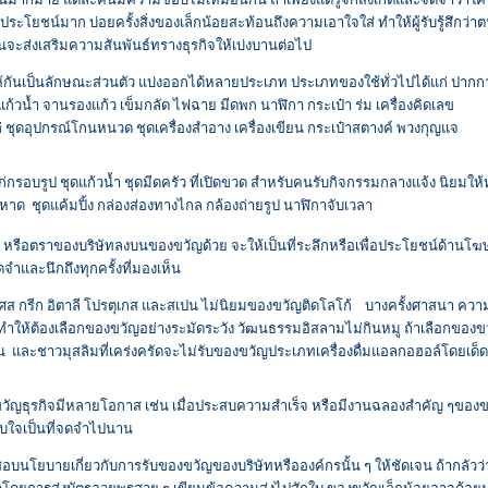
ะโยชน์มาก บ่อยครั้งสิ่งของเล็กน้อยสะท้อนถึงความเอาใจใส่ ทำให้ผู้รับรู้สึกว่าต
จะส่งเสริมความสันพันธ์ทรางธุรกิจให้เบ่งบานต่อไป
ห้กันเป็นลักษณะส่วนตัว แบ่งออกได้หลายประเภท ประเภทของใช้ทั่วไปได้แก่ ปากก
 แก้วน้ำ จานรองแก้ว เข็มกลัด ไฟฉาย มีดพก นาฬิกา กระเป๋า ร่ม เครื่องคิดเลข
่ ชุดอุปกรณ์โกนหนวด ชุดเครื่องสำอาง เครื่องเขียน กระเป๋าสตางค์ พวงกุญแจ
ก่กรอบรูป ชุดแก้วน้ำ ชุดมีดครัว ที่เปิดขวด สำหรับคนรับกิจกรรมกลางแจ้ง นิยมให
าด ชุดแค้มปิ้ง กล่องส่องทางไกล กล้องถ่ายรูป นาฬิกาจับเวลา
่อ หรือตราของบริษัทลงบนของขวัญด้วย จะให้เป็นที่ระลึกหรือเพื่อประโยชน์ด้าน
จดจำและนึกถึงทุกครั้งที่มองเห็น
เศส กรีก อิตาลี โปรตุเกส และสเปน ไม่นิยมของขวัญติดโลโก้ บางครั้งศาสนา ความ
ให้ต้องเลือกของขวัญอย่างระมัดระวัง วัฒนธรรมอิสลามไม่กินหมู ถ้าเลือกของขวัญ
หมิ่น และชาวมุสลิมที่เคร่งครัดจะไม่รับของขวัญประเภทเครื่องดื่มแอลกอฮอล์โดยเด
ญธุรกิจมีหลายโอกาส เช่น เมื่อประสบความสำเร็จ หรือมีงานฉลองสำคัญ ๆของขวั
บใจเป็นที่จดจำไปนาน
นโยบายเกี่ยวกับการรับของขวัญของบริษัทหรือองค์กรนั้น ๆ ให้ชัดเจน ถ้ากลัวว่