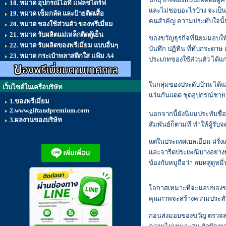
18. หมวด อุปกรณ์ไอที แฟลชไดร์ฟ
และไม่ชอบอะไรบ้าง จะเป็นปร
19. หมวด เข็มกลัด และป้ายติดเสื้อ
คนสำคัญ ความประทับใจนั้น
20. หมวด ของใช้ส่วนตัว ของพรีเมี่ยม
21. หมวด รับผลิตแม่เหล็กติดตู้เย็น
ของขวัญธุรกิจที่นิยมมอบใ
22. หมวด รับผลิตของพรีเมี่ยม แบบอื่นๆ
บันทึก ปฏิทิน ที่ทับกระดาษ
23. หมวด กระเป๋าพลาสติกใส แฟ้ม A4
ประเภทของใช้ส่วนตัว ได้แก
ในกลุ่มของประดับบ้าน ได้แ
เว็บไซต์ในเครือบริษัท
แว่นกันแดด ชุดอุปกรณ์ชายห
1.ของพรีเมี่ยม
2.www.giftandpremium.com
นอกจากนี้ยังนิยมประทับชื
3.ผลงานของบริษัท
สัมพันธ์ก็ตามที ทำให้ผู้รับ
แต่ในประเทศเบลเยียม ฝรั่ง
และจารีตประเพณีบางอย่างทำ
ข้องกับหมูถือว่า ลบหลู่ดู
โอกาสเหมาะที่จะมอบของขวั
คุณภาพจะสร้างความประทั
ก่อนส่งมอบของขวัญ ตรวจสอบ