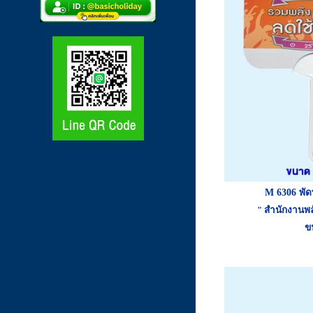
M 6306
พัด
"
สำนักงานพล
ขน