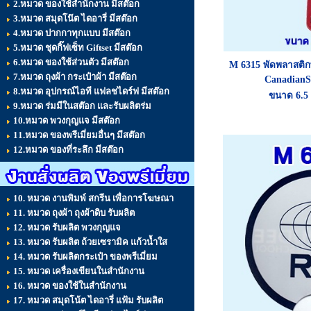
2.หมวด ของใช้สำนักงาน มีสต๊อก
3.หมวด สมุดโน๊ต ไดอารี่ มีสต๊อก
4.หมวด ปากกาทุกแบบ มีสต๊อก
5.หมวด ชุดกิ๊ฟเซ็ท Giftset มีสต๊อก
6.หมวด ของใช้ส่วนตัว มีสต๊อก
M 6315
พัดพลาสติก
7.หมวด ถุงผ้า กระเป๋าผ้า มีสต๊อก
CanadianS
8.หมวด อุปกรณ์ไอที แฟลชไดร์ฟ มีสต๊อก
ขนาด 6.5 น
9.หมวด ร่มมีในสต๊อก และรับผลิตร่ม
10.หมวด พวงกุญแจ มีสต๊อก
11.หมวด ของพรีเมี่ยมอื่นๆ มีสต๊อก
12.หมวด ของที่ระลึก มีสต๊อก
10. หมวด งานพิมพ์ สกรีน เพื่อการโฆษณา
11. หมวด ถุงผ้า ถุงผ้าดิบ รับผลิต
12. หมวด รับผลิต พวงกุญแจ
13. หมวด รับผลิต ถ้วยเซรามิค แก้วน้ำใส
14. หมวด รับผลิตกระเป๋า ของพรีเมี่ยม
15. หมวด เครื่องเขียนในสำนักงาน
16. หมวด ของใช้ในสำนักงาน
17. หมวด สมุดโน้ต ไดอารี่ แฟ้ม รับผลิต