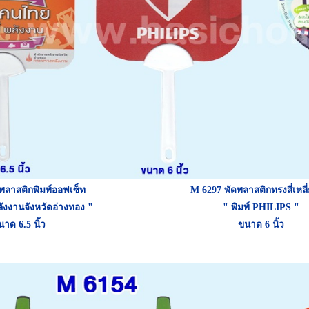
พลาสติกพิมพ์ออฟเซ็ท
M 6297
พัดพลาสติกทรงสี่เหล
ังงานจังหวัดอ่างทอง "
" พิมพ์ PHILIPS "
าด 6.5 นิ้ว
ขนาด 6 นิ้ว