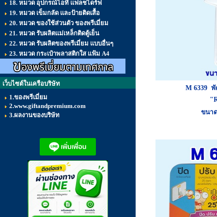
18. หมวด อุปกรณ์ไอที แฟลชไดร์ฟ
19. หมวด เข็มกลัด และป้ายติดเสื้อ
20. หมวด ของใช้ส่วนตัว ของพรีเมี่ยม
21. หมวด รับผลิตแม่เหล็กติดตู้เย็น
22. หมวด รับผลิตของพรีเมี่ยม แบบอื่นๆ
23. หมวด กระเป๋าพลาสติกใส แฟ้ม A4
เว็บไซต์ในเครือบริษัท
M 6339
พ
1.ของพรีเมี่ยม
"
2.www.giftandpremium.com
ขนาด 
3.ผลงานของบริษัท