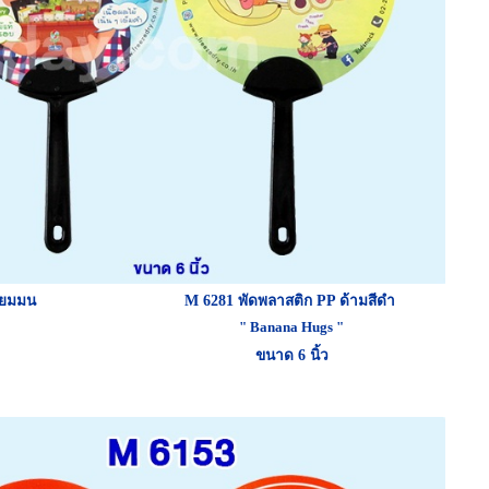
ี่ยมมน
M 6281
พัดพลาสติก PP ด้ามสีดำ
" Banana Hugs "
ขนาด 6 นิ้ว