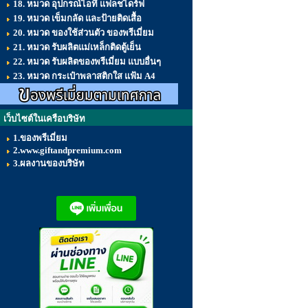
18. หมวด อุปกรณ์ไอที แฟลชไดร์ฟ
19. หมวด เข็มกลัด และป้ายติดเสื้อ
20. หมวด ของใช้ส่วนตัว ของพรีเมี่ยม
21. หมวด รับผลิตแม่เหล็กติดตู้เย็น
22. หมวด รับผลิตของพรีเมี่ยม แบบอื่นๆ
23. หมวด กระเป๋าพลาสติกใส แฟ้ม A4
เว็บไซต์ในเครือบริษัท
1.ของพรีเมี่ยม
2.www.giftandpremium.com
3.ผลงานของบริษัท