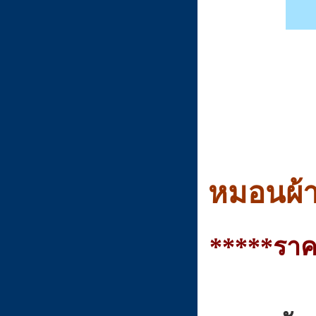
หมอนผ้า
*****ราค