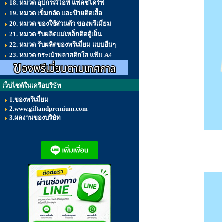
18. หมวด อุปกรณ์ไอที แฟลชไดร์ฟ
19. หมวด เข็มกลัด และป้ายติดเสื้อ
20. หมวด ของใช้ส่วนตัว ของพรีเมี่ยม
21. หมวด รับผลิตแม่เหล็กติดตู้เย็น
22. หมวด รับผลิตของพรีเมี่ยม แบบอื่นๆ
23. หมวด กระเป๋าพลาสติกใส แฟ้ม A4
เว็บไซต์ในเครือบริษัท
1.ของพรีเมี่ยม
2.www.giftandpremium.com
3.ผลงานของบริษัท