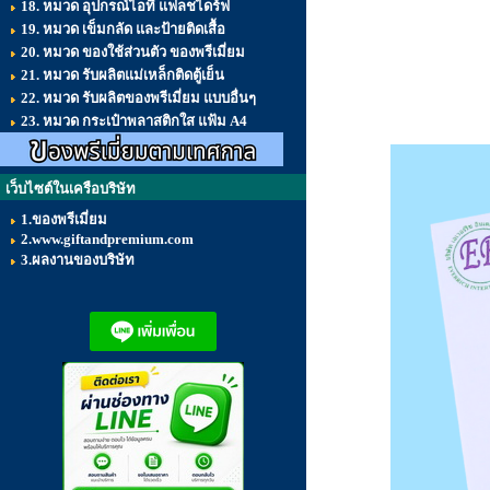
18. หมวด อุปกรณ์ไอที แฟลชไดร์ฟ
19. หมวด เข็มกลัด และป้ายติดเสื้อ
20. หมวด ของใช้ส่วนตัว ของพรีเมี่ยม
21. หมวด รับผลิตแม่เหล็กติดตู้เย็น
22. หมวด รับผลิตของพรีเมี่ยม แบบอื่นๆ
23. หมวด กระเป๋าพลาสติกใส แฟ้ม A4
เว็บไซต์ในเครือบริษัท
1.ของพรีเมี่ยม
2.www.giftandpremium.com
3.ผลงานของบริษัท