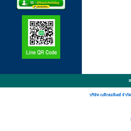
B
บริษัท เบสิกฮอลิเดย์ จำ