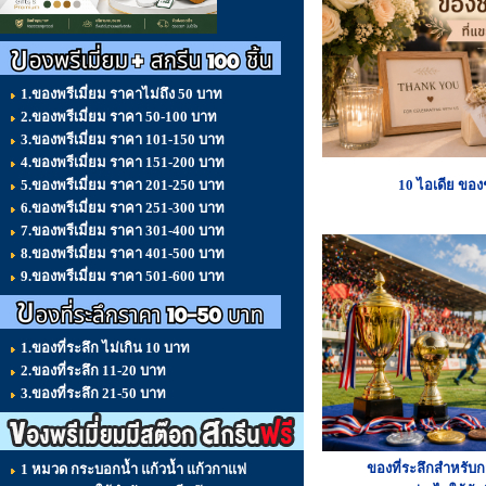
1.ของพรีเมี่ยม ราคาไม่ถึง 50 บาท
2.ของพรีเมี่ยม ราคา 50-100 บาท
3.ของพรีเมี่ยม ราคา 101-150 บาท
4.ของพรีเมี่ยม ราคา 151-200 บาท
5.ของพรีเมี่ยม ราคา 201-250 บาท
10 ไอเดีย ของ
6.ของพรีเมี่ยม ราคา 251-300 บาท
7.ของพรีเมี่ยม ราคา 301-400 บาท
8.ของพรีเมี่ยม ราคา 401-500 บาท
9.ของพรีเมี่ยม ราคา 501-600 บาท
1.ของที่ระลึก ไม่เกิน 10 บาท
2.ของที่ระลึก 11-20 บาท
3.ของที่ระลึก 21-50 บาท
ของที่ระลึกสำหรับก
1 หมวด กระบอกน้ำ แก้วน้ำ แก้วกาแฟ