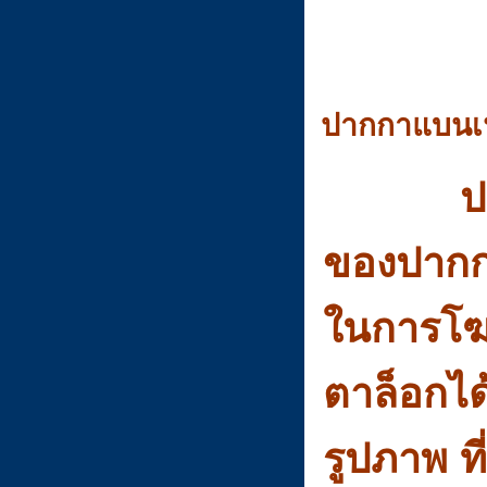
ปากกาแบนเน
ป
ของปากกา
ในการโฆษ
ตาล็อกไ
รูปภาพ ท