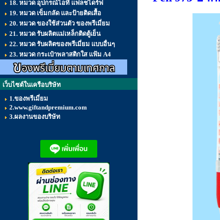
18. หมวด อุปกรณ์ไอที แฟลชไดร์ฟ
19. หมวด เข็มกลัด และป้ายติดเสื้อ
20. หมวด ของใช้ส่วนตัว ของพรีเมี่ยม
21. หมวด รับผลิตแม่เหล็กติดตู้เย็น
22. หมวด รับผลิตของพรีเมี่ยม แบบอื่นๆ
23. หมวด กระเป๋าพลาสติกใส แฟ้ม A4
เว็บไซต์ในเครือบริษัท
1.ของพรีเมี่ยม
2.www.giftandpremium.com
3.ผลงานของบริษัท