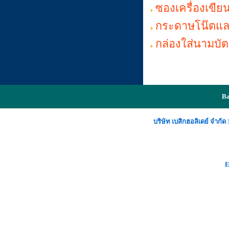
ซองเครื่องเขีย
กระดาษโน๊ตแล
กล่องใส่นามบั
Ba
บริษัท เบสิกฮอลิเดย์ จำก
E